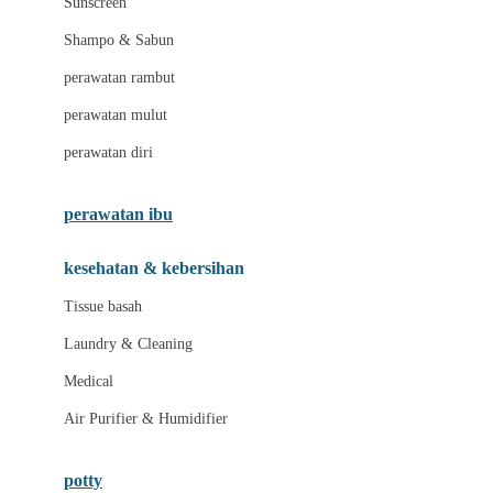
Sunscreen
London Taxi
Shampo & Sabun
Love To Dream
perawatan rambut
perawatan mulut
M
perawatan diri
Magformers
Mama's Choice
perawatan ibu
Mamas&Papas
kesehatan & kebersihan
Mamaway
Tissue basah
Maxi Cosi
Laundry & Cleaning
Megabloks
Medical
Micro
Air Purifier & Humidifier
MiDeer
Mimi & Lula
potty