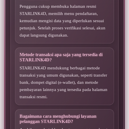
Pengguna cukup membuka halaman resmi
STARLINK4D, memilih menu pendaftaran,
kemudian mengisi data yang diperlukan sesuai
petunjuk. Setelah proses verifikasi selesai, akun
dapat langsung digunakan.
Metode transaksi apa saja yang tersedia di
STARLINK4D?
STARLINK4D mendukung berbagai metode
transaksi yang umum digunakan, seperti transfer
bank, dompet digital (e-wallet), dan metode
pembayaran lainnya yang tersedia pada halaman
transaksi resmi.
Bagaimana cara menghubungi layanan
pelanggan STARLINK4D?