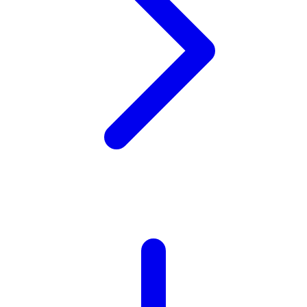
X
Xootz
Y
Yamatoya
Z
Zaxy
Zoggs
0-9
4Moms
59S