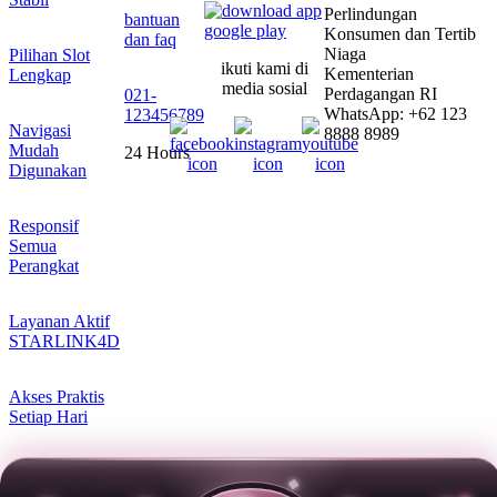
Perlindungan
bantuan
Konsumen dan Tertib
dan faq
Niaga
Pilihan Slot
ikuti kami di
Kementerian
Lengkap
media sosial
Perdagangan RI
021-
WhatsApp: +62 123
123456789
Navigasi
8888 8989
Mudah
24 Hours
Digunakan
Responsif
Semua
Perangkat
Layanan Aktif
STARLINK4D
Akses Praktis
Setiap Hari
Nyaman, Rapi,
& Eksklusif