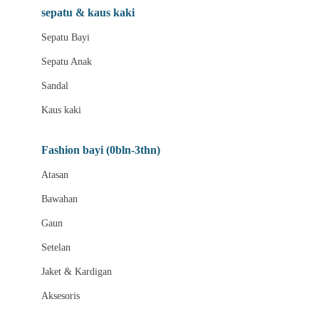
Beauty Barn
sepatu & kaus kaki
Bio Oil
Sepatu Bayi
Biolane
Sepatu Anak
Bite Fighters
Sandal
Bizzi Growin
Kaus kaki
Blackmores
Fashion bayi (0bln-3thn)
Blooming Marvellous
Atasan
Bonnels
Bawahan
Bravado
Gaun
Bruder
Setelan
Brush Baby
Jaket & Kardigan
Buds Organics
Aksesoris
Bugaboo