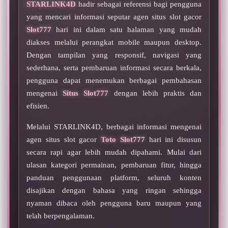
STARLINK4D
hadir sebagai referensi bagi pengguna
yang mencari informasi seputar agen situs slot gacor
Slot777
hari ini dalam satu halaman yang mudah
diakses melalui perangkat mobile maupun desktop.
Dengan tampilan yang responsif, navigasi yang
sederhana, serta pembaruan informasi secara berkala,
pengguna dapat menemukan berbagai pembahasan
mengenai
Situs Slot777
dengan lebih praktis dan
efisien.
Melalui STARLINK4D, berbagai informasi mengenai
agen situs slot gacor
Toto Slot777
hari ini disusun
secara rapi agar lebih mudah dipahami. Mulai dari
ulasan kategori permainan, pembaruan fitur, hingga
panduan penggunaan platform, seluruh konten
disajikan dengan bahasa yang ringan sehingga
nyaman dibaca oleh pengguna baru maupun yang
telah berpengalaman.