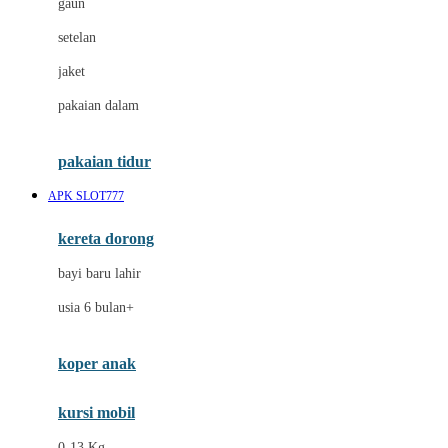
gaun
Dae Organics
setelan
Docare
jaket
Doona
pakaian dalam
Down To Earth
Drew
pakaian tidur
Dr. Brown's
APK SLOT777
E
kereta dorong
ELC
bayi baru lahir
Ergobaby
usia 6 bulan+
Expert Care
koper anak
Ezyroller
kursi mobil
F
0-13 Kg