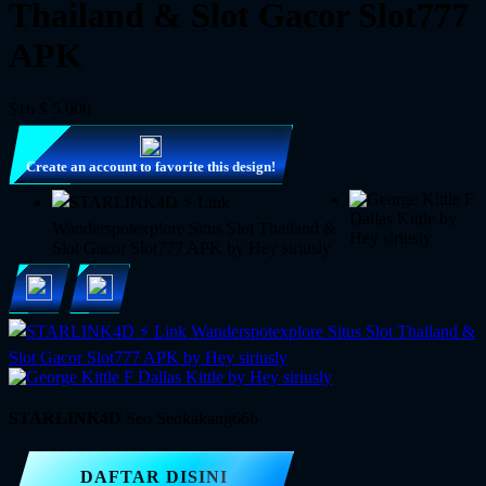
Thailand & Slot Gacor Slot777
APK
$16
$ 5.000
Create an account to favorite this design!
STARLINK4D
Seo Seokakang666
DAFTAR DISINI