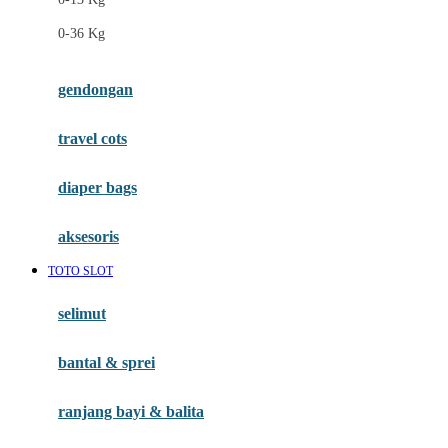
Felt So Sweet
0-36 Kg
Fisher Price
Flipper
gendongan
Friends Of Sally
travel cots
G
diaper bags
Gb
Geko
aksesoris
Graco
TOTO SLOT
Gund
selimut
H
bantal & sprei
Habbie
Haenim
ranjang bayi & balita
Happy Horse