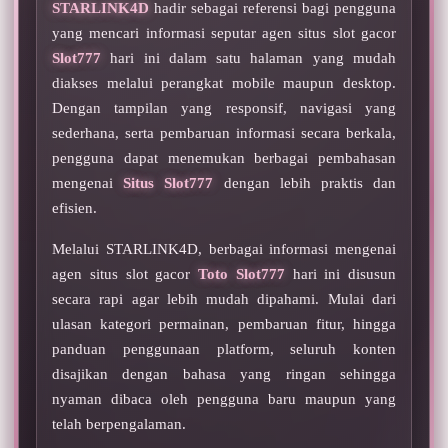
STARLINK4D
hadir sebagai referensi bagi pengguna
yang mencari informasi seputar agen situs slot gacor
Slot777
hari ini dalam satu halaman yang mudah
diakses melalui perangkat mobile maupun desktop.
Dengan tampilan yang responsif, navigasi yang
sederhana, serta pembaruan informasi secara berkala,
pengguna dapat menemukan berbagai pembahasan
mengenai
Situs Slot777
dengan lebih praktis dan
efisien.
Melalui STARLINK4D, berbagai informasi mengenai
agen situs slot gacor
Toto Slot777
hari ini disusun
secara rapi agar lebih mudah dipahami. Mulai dari
ulasan kategori permainan, pembaruan fitur, hingga
panduan penggunaan platform, seluruh konten
disajikan dengan bahasa yang ringan sehingga
nyaman dibaca oleh pengguna baru maupun yang
telah berpengalaman.