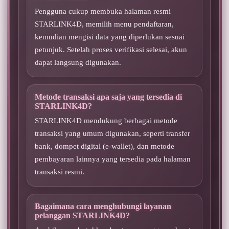
Pengguna cukup membuka halaman resmi
STARLINK4D, memilih menu pendaftaran,
kemudian mengisi data yang diperlukan sesuai
petunjuk. Setelah proses verifikasi selesai, akun
dapat langsung digunakan.
Metode transaksi apa saja yang tersedia di
STARLINK4D?
STARLINK4D mendukung berbagai metode
transaksi yang umum digunakan, seperti transfer
bank, dompet digital (e-wallet), dan metode
pembayaran lainnya yang tersedia pada halaman
transaksi resmi.
Bagaimana cara menghubungi layanan
pelanggan STARLINK4D?