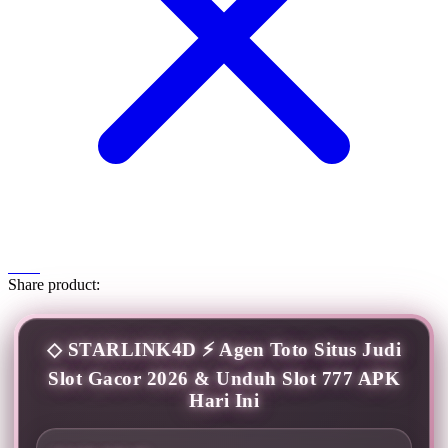
Share product:
◇ STARLINK4D ⚡ Agen Toto Situs Judi
Slot Gacor 2026 & Unduh Slot 777 APK
Hari Ini