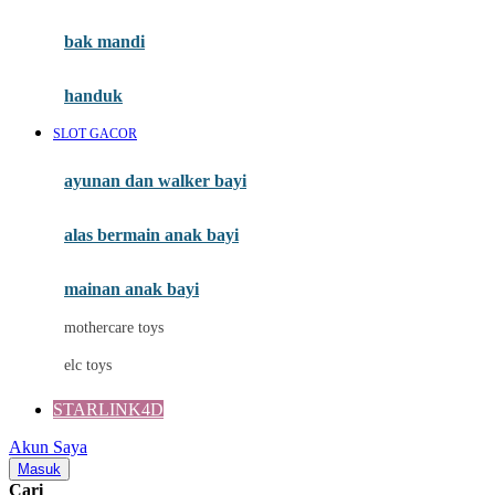
Mini Monkey
Moby
bak mandi
Momami
handuk
Mothercare
SLOT GACOR
Mustela
ayunan dan walker bayi
My Buddy Tag
My K
alas bermain anak bayi
N
mainan anak bayi
Naif
mothercare toys
Nike
elc toys
Nordic Natural
STARLINK4D
Nuby
Akun Saya
Nuna
Masuk
Cari