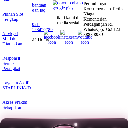
Perlindungan
bantuan
Konsumen dan Tertib
dan faq
Niaga
Pilihan Slot
ikuti kami di
Kementerian
Lengkap
media sosial
Perdagangan RI
021-
WhatsApp: +62 123
123456789
Navigasi
8888 8989
Mudah
24 Hours
Digunakan
Responsif
Semua
Perangkat
Layanan Aktif
STARLINK4D
Akses Praktis
Setiap Hari
Nyaman, Rapi,
& Eksklusif