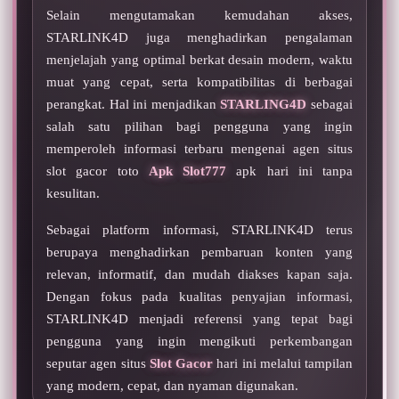
Selain mengutamakan kemudahan akses,
STARLINK4D juga menghadirkan pengalaman
menjelajah yang optimal berkat desain modern, waktu
muat yang cepat, serta kompatibilitas di berbagai
perangkat. Hal ini menjadikan
STARLING4D
sebagai
salah satu pilihan bagi pengguna yang ingin
memperoleh informasi terbaru mengenai agen situs
◇
slot gacor toto
Apk Slot777
apk hari ini tanpa
kesulitan.
Sebagai platform informasi, STARLINK4D terus
berupaya menghadirkan pembaruan konten yang
relevan, informatif, dan mudah diakses kapan saja.
Dengan fokus pada kualitas penyajian informasi,
STARLINK4D menjadi referensi yang tepat bagi
pengguna yang ingin mengikuti perkembangan
seputar agen situs
Slot Gacor
hari ini melalui tampilan
yang modern, cepat, dan nyaman digunakan.