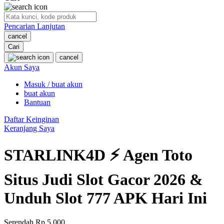
O
Pencarian Lanjutan
Oh Ma Grain
cancel
Okiedog
Cari
cancel
P
Akun Saya
Masuk / buat akun
Peachy
buat akun
Phil & Ted's
Bantuan
Philips Avent
Daftar Keinginan
Keranjang Saya
Pigeon
STARLINK4D ⚡ Agen Toto
Playgro
Poled Global
Situs Judi Slot Gacor 2026 &
Ponycycle
Unduh Slot 777 APK Hari Ini
Puma
Pureats
Serendah
Rp 5.000