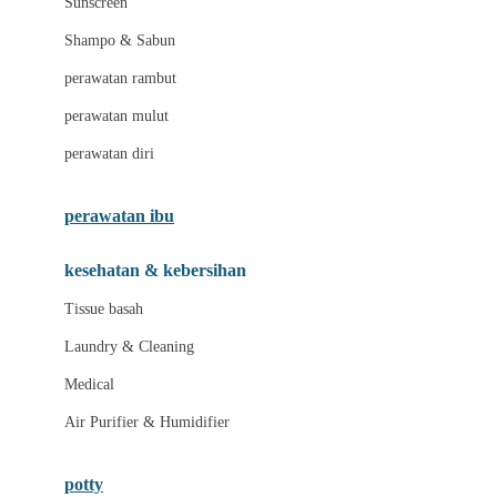
Sunscreen
London Taxi
Shampo & Sabun
Love To Dream
perawatan rambut
perawatan mulut
M
perawatan diri
Magformers
Mama's Choice
perawatan ibu
Mamas&Papas
kesehatan & kebersihan
Mamaway
Tissue basah
Maxi Cosi
Laundry & Cleaning
Megabloks
Medical
Micro
Air Purifier & Humidifier
MiDeer
Mimi & Lula
potty