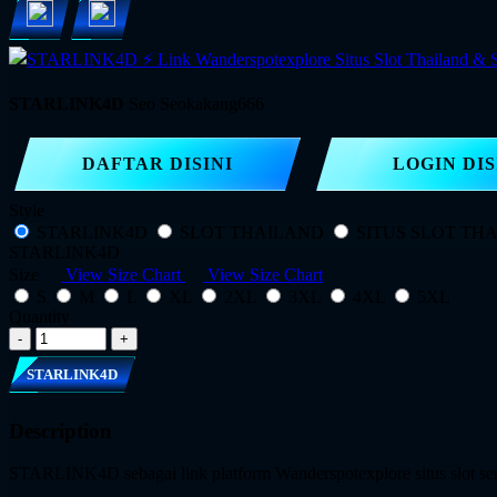
STARLINK4D
Seo Seokakang666
DAFTAR DISINI
LOGIN DIS
Style
STARLINK4D
SLOT THAILAND
SITUS SLOT TH
STARLINK4D
Size
View Size Chart
View Size Chart
S
M
L
XL
2XL
3XL
4XL
5XL
Quantity
-
+
STARLINK4D
Description
STARLINK4D sebagai link platform Wanderspotexplore situs slot ser