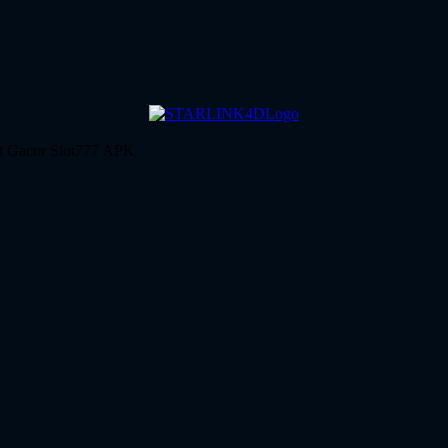
t Gacor Slot777 APK