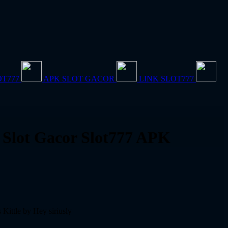
OT777
APK SLOT GACOR
LINK SLOT777
Slot Gacor Slot777 APK