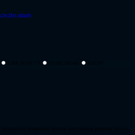
LINK SLOT777
STARLING4D
LOGIN
ntuk mendapatkan pengalaman bermain serta peluang gampang maxwin.