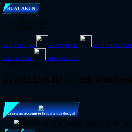
BUAT AKUN
Explore Categories
Popular Products
Shop All Designs
STARLINK4D
SLOT THAILAN
SLOT GACOR
SITUS SLOT777
Design ID: Seo Dimy
STARLINK4D ⚡ Link Wanderspot
$16
$ 5.000
Create an account to favorite this design!