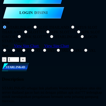
LOGIN DISINI
Style
STARLINK4D
SLOT THAILAND
SITUS SLOT
THAILAND
SLOT777
APK SLOT777
APK SLOT
GACOR
LINK SLOT777
STARLING4D
LOGIN
STARLINK4D
Size
View Size Chart
View Size Chart
S
M
L
XL
2XL
3XL
4XL
5XL
Quantity
-
+
STARLINK4D
Description
STARLINK4D sebagai link platform Wanderspotexplore situs slot
server thailand gacor hari ini dengan pilihan apk slot777 terlengkap
untuk mendapatkan pengalaman bermain serta peluang gampang
maxwin.